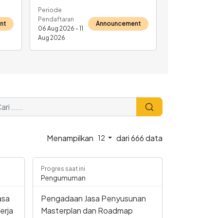
Periode
Pendaftaran
nt
Announcement
06 Aug 2026 - 11
Aug 2026
Menampilkan
dari
666
data
12
Progres saat ini
Pengumuman
asa
Pengadaan Jasa Penyusunan
erja
Masterplan dan Roadmap