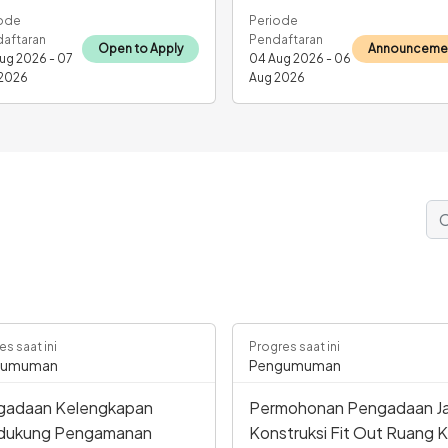
ode
Periode
aftaran
Pendaftaran
Open to Apply
Announceme
ug 2026 - 07
04 Aug 2026 - 06
2026
Aug 2026
es saat ini
Progres saat ini
gumuman
Pengumuman
gadaan Kelengkapan
Permohonan Pengadaan J
dukung Pengamanan
Konstruksi Fit Out Ruang K