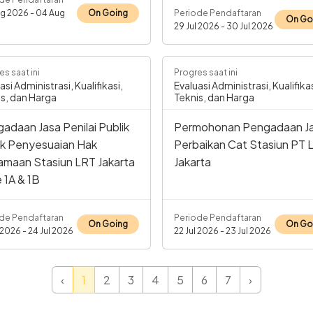
On Going
g 2026 - 04 Aug
Periode Pendaftaran
On Go
29 Jul 2026 - 30 Jul 2026
es saat ini
Progres saat ini
asi Administrasi, Kualifikasi,
Evaluasi Administrasi, Kualifikas
s, dan Harga
Teknis, dan Harga
adaan Jasa Penilai Publik
Permohonan Pengadaan J
k Penyesuaian Hak
Perbaikan Cat Stasiun PT 
maan Stasiun LRT Jakarta
Jakarta
 1A & 1B
de Pendaftaran
Periode Pendaftaran
On Going
On Go
 2026 - 24 Jul 2026
22 Jul 2026 - 23 Jul 2026
‹
1
2
3
4
5
6
7
›