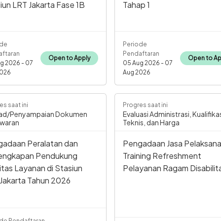
iun LRT Jakarta Fase 1B
Tahap 1
ode
Periode
ftaran
Pendaftaran
Open to Apply
Open to Ap
g 2026 - 07
05 Aug 2026 - 07
2026
Aug 2026
es saat ini
Progres saat ini
ad/Penyampaian Dokumen
Evaluasi Administrasi, Kualifikas
waran
Teknis, dan Harga
adaan Peralatan dan
Pengadaan Jasa Pelaksan
lengkapan Pendukung
Training Refreshment
litas Layanan di Stasiun
Pelayanan Ragam Disabilit
Jakarta Tahun 2026
de Pendaftaran