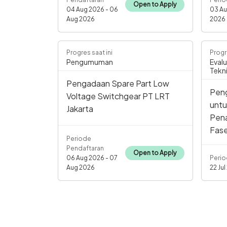
Open to Apply
04 Aug 2026 - 06
03 Au
Aug 2026
2026
Progres saat ini
Progr
Pengumuman
Evalu
Tekni
Pengadaan Spare Part Low
Peng
Voltage Switchgear PT LRT
untu
Jakarta
Pena
Fase
Periode
Pendaftaran
Open to Apply
06 Aug 2026 - 07
Perio
Aug 2026
22 Jul