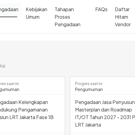
ngadaan
Kebijakan
Tahapan
FAQs
Daftar
Umum
Proses
Hitam
Pengadaan
Vendor
rui
res saat ini
Progres saat ini
gumuman
Pengumuman
gadaan Kelengkapan
Pengadaan Jasa Penyusun
dukung Pengamanan
Masterplan dan Roadmap
siun LRT Jakarta Fase 1B
IT/OT Tahun 2027 - 2031 
LRT Jakarta